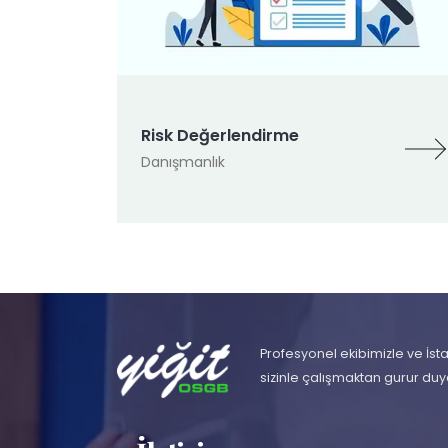
Risk Değerlendirme
Danışmanlık
Profesyonel ekibimizle ve İst
sizinle çalışmaktan gurur duya