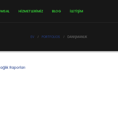
UMSAL
HİZMETLERİMİZ
BLOG
İLETIŞIM
EV
PORTFOLIOS
DANIŞMANLIK
ağlık Raporları