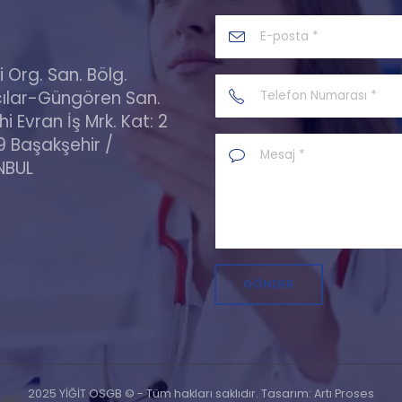
lli Org. San. Bölg.
ılar-Güngören San.
Ahi Evran İş Mrk. Kat: 2
9 Başakşehir /
NBUL
Alternative:
2025 YİĞİT OSGB © - Tüm hakları saklıdır. Tasarım: Artı Proses