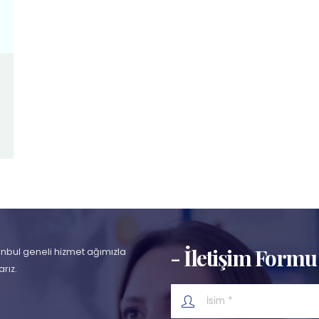
- İletişim Formu
anbul geneli hizmet ağımızla
rız.