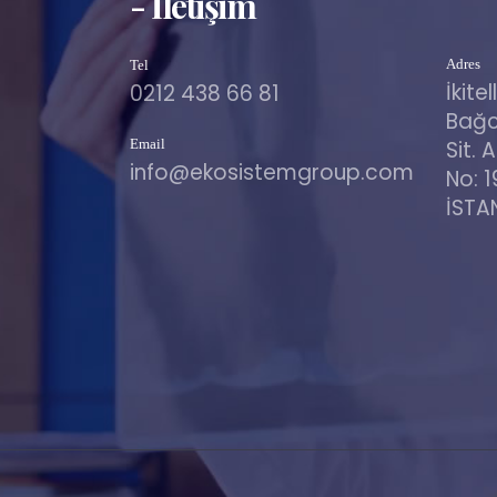
- İletişim
Adres
Tel
İkite
0212 438 66 81
Bağc
Sit. 
Email
info@ekosistemgroup.com
No: 1
İSTA