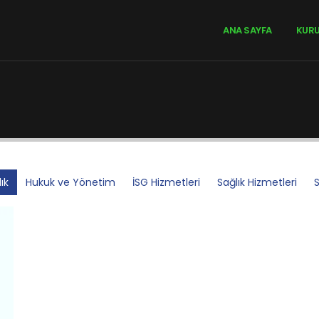
ANA SAYFA
KUR
ık
Hukuk ve Yönetim
İSG Hizmetleri
Sağlık Hizmetleri
S